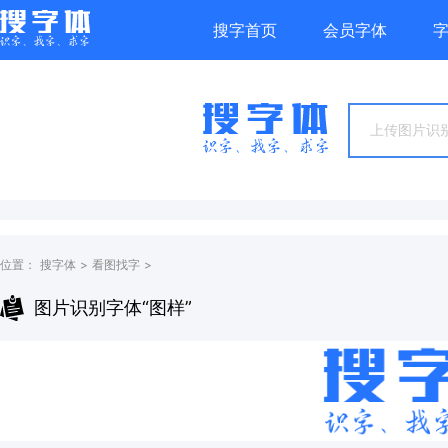
搜字首页
会员字体
上传图片识别
位置：
搜字体
>
看图找字
>
图片识别字体“图样”