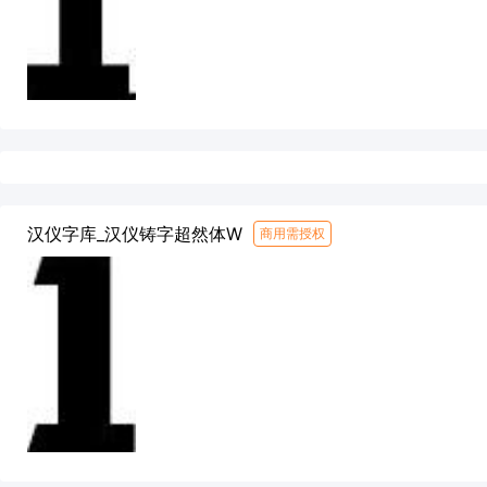
汉仪字库_汉仪铸字超然体W
商用需授权