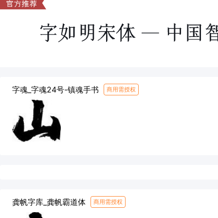
字魂_字魂24号-镇魂手书
商用需授权
龚帆字库_龚帆霸道体
商用需授权