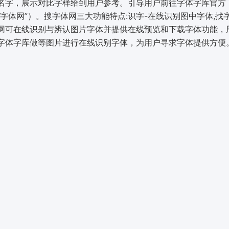
名字，展示对比字样给到用户参考。引导用户前往字体字库官方
搜字体网”）。搜字体网三大功能特点:识字-在线识别图中字体,找
网可在线识别与辨认图片字体并提供在线预览和下载字体功能，
字体字库做等图片进行在线识别字体，为用户寻求字体提供方便