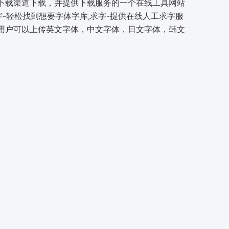
下载渠道下载，并提供下载服务的一个在线工具网站
字-轻松找到想要字体字库,求字-提供在线人工求字服
用户可以上传英文字体，中文字体，日文字体，韩文
。