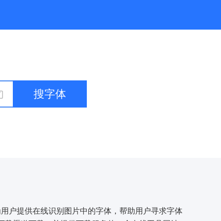
搜字体
一个免费为用户提供在线识别图片中的字体，帮助用户寻求字体