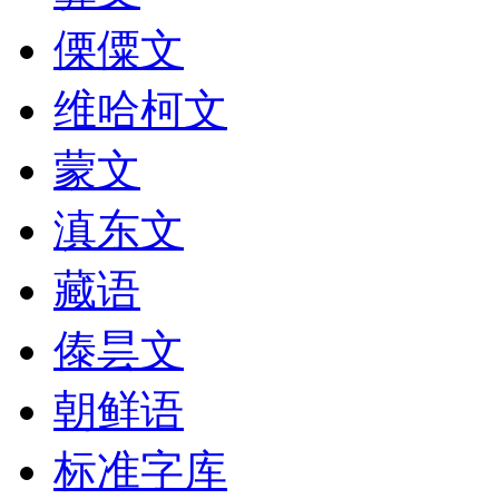
傈僳文
维哈柯文
蒙文
滇东文
藏语
傣昙文
朝鲜语
标准字库