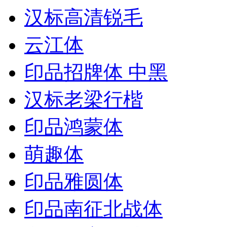
汉标高清锐毛
云江体
印品招牌体 中黑
汉标老梁行楷
印品鸿蒙体
萌趣体
印品雅圆体
印品南征北战体