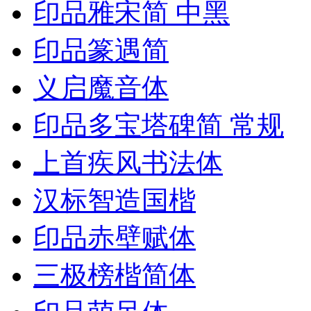
印品雅宋简 中黑
印品篆遇简
义启魔音体
印品多宝塔碑简 常规
上首疾风书法体
汉标智造国楷
印品赤壁赋体
三极榜楷简体